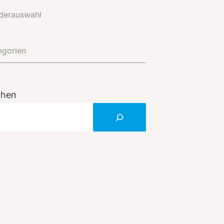
derauswahl
egorien
chen