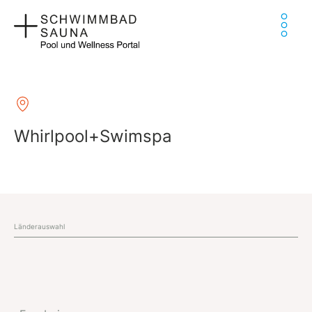
Zum
Ha
Inhalt
springen
Whirlpool+Swimspa
Länderauswahl