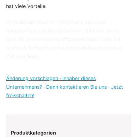
hat viele Vorteile.
Ein Edelstahl-Pool von Polytherm verbindet
hochwertiges Design, ästhetische Eleganz, beste
Qualität und ein höchst effizientes Bauprinzip. Der
minimale Aufwand an baulichen Maßnahmen spart
Zeit und Geld.
Änderung vorschlagen · Inhaber dieses
Unternehmens? · Dann kontaktieren Sie uns · Jetzt
freischalten!
Produktkategorien