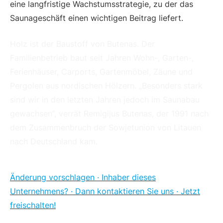
eine langfristige Wachstumsstrategie, zu der das
Saunageschäft einen wichtigen Beitrag liefert.
Holz ist der Baustoff von Butenas. Der
Familienbetrieb baut seit Jahren Wohn-, Garten-,
Ferienhäuser, Carports, Gartenmöbel, Zäune und
Pergolen aus nordischen Hölzern. „Besonders stark
sind wir in den letzten Jahren jedoch im Saunabau
gewachsen“, verrät Remigijus Butenas, der 1991 nach
dem Zusammenbruch der Sowjetunion von Litauen
nach Deutschland kam.
Änderung vorschlagen · Inhaber dieses
Unternehmens? · Dann kontaktieren Sie uns · Jetzt
freischalten!