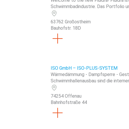
Welcome to the new Fluidra! Fluidra i
Schwimmbadindustrie. Das Portfolio um
63762 Großostheim
Bauhofstr. 18D
ISO GmbH – ISO-PLUS-SYSTEM
Wärmedämmung - Dampfsperre - Gestalt
Schwimmhallenausbau sind die internen
74254 Offenau
Bahnhofstraße 44