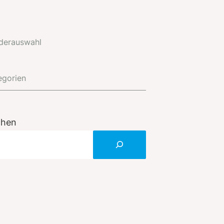
derauswahl
egorien
chen