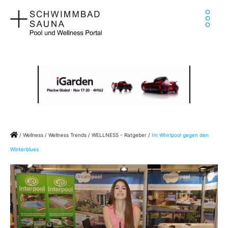
Zum
Ha
Inhalt
springen
Home
/
Wellness
/
Wellness Trends
/
WELLNESS - Ratgeber
/
Im Whirlpool gegen den
Winterblues