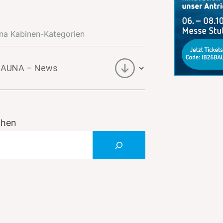
na Kabinen-Kategorien
una
inen-
egorien
chen