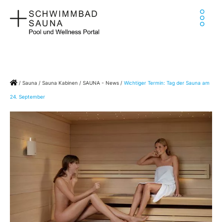
Zum
Ha
Inhalt
springen
Home
/
Sauna
/
Sauna Kabinen
/
SAUNA - News
/
Wichtiger Termin: Tag der Sauna am
24. September