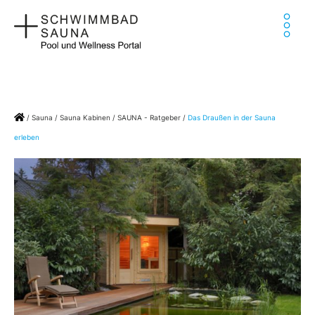
Zum
Ha
Inhalt
springen
Home
/
Sauna
/
Sauna Kabinen
/
SAUNA - Ratgeber
/
Das Draußen in der Sauna
erleben