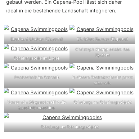
gebaut werden. Ein Capena-Pool lässt sich daher
ideal in die bestehende Landschaft integrieren.
Eberhard Lindner (Capena)
Christian Renner (Capena)
Christoph Knopp erklärt das
System
Schalungsteile im Lager
Pooltechnik im Schrank
In diesen Technikschacht passt
alles rein
Konstantin Wiegand erklärt die
Schulung am Schalungsobjekt
Zuschnittmaschine
Schulung am Schalungsobjekt