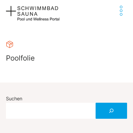
Zum
Ha
Inhalt
springen
Poolfolie
Suchen