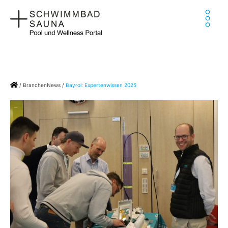
Zum
Ha
Inhalt
springen
Home
/
BranchenNews
/
Bayrol: Expertenwissen 2025