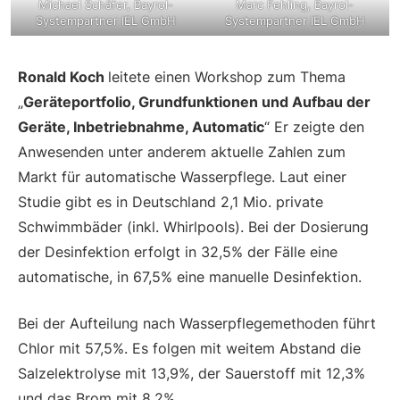
Michael Schäfer, Bayrol-
Marc Fehling, Bayrol-
Systempartner IEL GmbH
Systempartner IEL GmbH
Ronald Koch
leitete einen Workshop zum Thema
„
Geräteportfolio, Grundfunktionen und Aufbau der
Geräte, Inbetriebnahme, Automatic
“ Er zeigte den
Anwesenden unter anderem aktuelle Zahlen zum
Markt für automatische Wasserpflege. Laut einer
Studie gibt es in Deutschland 2,1 Mio. private
Schwimmbäder (inkl. Whirlpools). Bei der Dosierung
der Desinfektion erfolgt in 32,5% der Fälle eine
automatische, in 67,5% eine manuelle Desinfektion.
Bei der Aufteilung nach Wasserpflegemethoden führt
Chlor mit 57,5%. Es folgen mit weitem Abstand die
Salzelektrolyse mit 13,9%, der Sauerstoff mit 12,3%
und das Brom mit 8,2%.