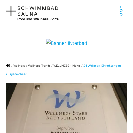
Zum
Ha
Inhalt
springen
Home
/
Wellness
/
Wellness Trends
/
WELLNESS - News
/
24 Wellness-Einrichtungen
ausgezeichnet