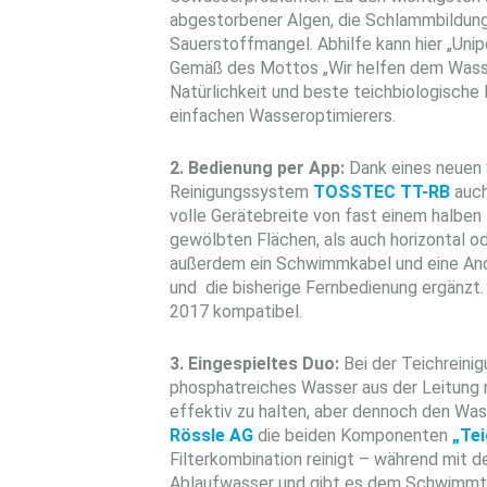
abgestorbener Algen, die Schlammbildun
Sauerstoffmangel. Abhilfe kann hier „Unipo
Gemäß des Mottos „Wir helfen dem Wasser,
Natürlichkeit und beste teichbiologische
einfachen Wasseroptimierers.
2. Bedienung per App:
Dank eines neuen 
Reinigungssystem
TOSSTEC TT-RB
auch
volle Gerätebreite von fast einem halben
gewölbten Flächen, als auch horizontal o
außerdem ein Schwimmkabel und eine Andro
und die bisherige Fernbedienung ergänzt. 
2017 kompatibel.
3. Eingespieltes Duo:
Bei der Teichreini
phosphatreiches Wasser aus der Leitung n
effektiv zu halten, aber dennoch den Was
Rössle AG
die beiden Komponenten
„Te
Filterkombination reinigt – während mit
Ablaufwasser und gibt es dem Schwimmte