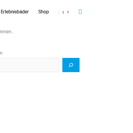
Suchen
Erlebnisbäder
Shop
:
kommen…
n