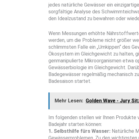
jedes natürliche Gewässer ein einzigartig
sorgfältige Analyse des Schwimmteichwas
den Idealzustand zu bewahren oder wieder
Wenn Messungen erhöhte Nährstoffwerte 
werden, um die Probleme nicht größer we
schlimmsten Falle ein „Umkippen“ des Ge
Ökosystem im Gleichgewicht zu halten, gib
genmanipulierte Mikroorganismen etwa opt
Gewässerbiologie im Gleichgewicht. Darübe
Badegewässer regelmäßig mechanisch zu re
Badesaison startet.
Mehr Lesen:
Golden Wave - Jury Si
Im folgenden stellen wir Ihnen Produkte v
Badejahr starten können:
1. Selbsthilfe fürs Wasser:
Natürliche M
Gewässerproblemen. Zu den wichtigsten 