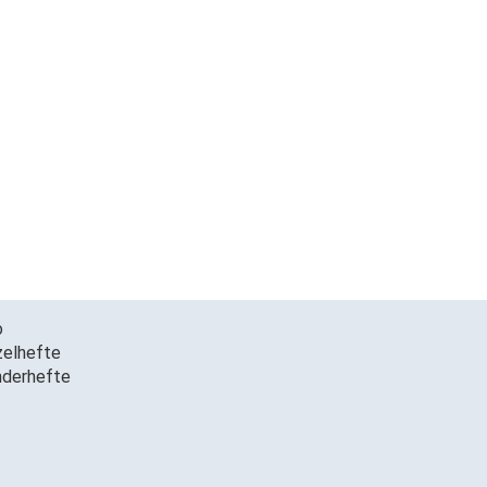
o
zelhefte
derhefte