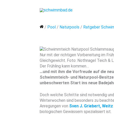
Zum
Inhalt
springen
Home
/
Pool
/
Naturpools
/
Ratgeber Schwim
Nur mit der richtigen Vorbereitung im Frü
Gleichgewicht. Foto: Nothnagel Teich & 
Der Frühling kann kommen…
…und mit ihm die Vorfreude auf die neu
Schwimmteich-
und Naturpool-Besitze
unbeschwerten Start ins neue Badejahr
Doch welche Schritte sind notwendig und
Winterwochen sind besonders zu beachten?
Anregungen von
Sven J. Griebert, Weit
biologischen Gewässern spezialisiert ist.