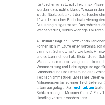
Kartuschenaufsatz auf „Teichmax Phase 2“ 
werden, dass richtig klares Wasser in den
ist die Rückspülbarkeit der Kartusche o
1“ wurde mit einer Bedarfsaktivierung des
Steuerung ausgestattet. Das reduziert de
Wasserverlust, beides wichtige Faktoren f
4. Grundreinigung:
Trotz kontinuierliche
können sich im Laufe einer Gartensaiso
sammeln. Schmutzreste wie Laub, Pflanze
und setzen sich dort ab. Bleibt dieser Sc
Wasserzusammensetzung und es kommt zu
Voraussetzung und Nahrungsgrundlage für
Grundreinigung und Entfernung des Schla
Teichschlammsauger
„Messner Clean & 
Ablagerungen bis zu einer Teichtiefe von 
Litern ausgelegt. Die
Teichitekten
bieten
Schlammsauger „Messner Clean & Easy 12
Handling vertraut machen kann.