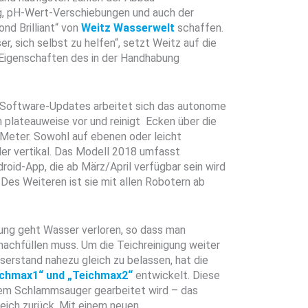
g, pH-Wert-Verschiebungen und auch der
nd Brilliant“ von
Weitz Wasserwelt
schaffen.
 sich selbst zu helfen“, setzt Weitz auf die
 Eigenschaften des in der Handhabung
Software-Updates arbeitet sich das autonome
 plateauweise vor und reinigt Ecken über die
 Meter. Sowohl auf ebenen oder leicht
der vertikal. Das Modell 2018 umfasst
id-App, die ab März/April verfügbar sein wird
Des Weiteren ist sie mit allen Robotern ab
gung geht Wasser verloren, so dass man
achfüllen muss. Um die Teichreinigung weiter
serstand nahezu gleich zu belassen, hat die
ichmax1“ und „Teichmax2“
entwickelt. Diese
 dem Schlammsauger gearbeitet wird – das
ich zurück. Mit einem neuen