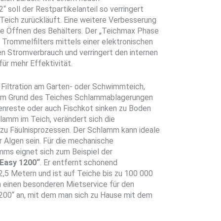
soll der Restpartikelanteil so verringert
 Teich zurückläuft. Eine weitere Verbesserung
hne Öffnen des Behälters. Der „Teichmax Phase
 Trommelfilters mittels einer elektronischen
n Stromverbrauch und verringert den internen
ür mehr Effektivität.
r Filtration am Garten- oder Schwimmteich,
n am Grund des Teiches Schlammablagerungen
nreste oder auch Fischkot sinken zu Boden
hlamm im Teich, verändert sich die
 Fäulnisprozessen. Der Schlamm kann ideale
 Algen sein. Für die mechanische
mms eignet sich zum Beispiel der
Easy 1200“
. Er entfernt schonend
2,5 Metern und ist auf Teiche bis zu 100 000
 einen besonderen Mietservice für den
00“ an, mit dem man sich zu Hause mit dem