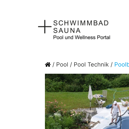
Zum
Inhalt
springen
Home
/
Pool
/
Pool Technik
/
Poolb