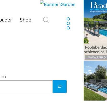
Suchen
sbäder
Shop
hen