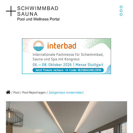
Zum
Ha
Inhalt
springen
Home
/
Pool
/
Pool Reportagen
/
Zeitgemäss modernisiert