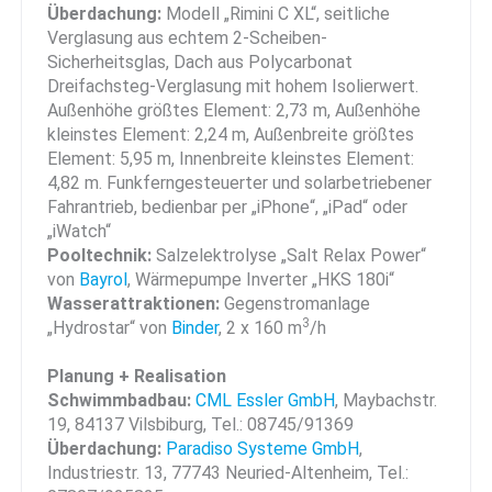
Überdachung:
Modell „Rimini C XL“, seitliche
Verglasung aus echtem 2-Scheiben-
Sicherheitsglas, Dach aus Polycarbonat
Dreifachsteg-Verglasung mit hohem Isolierwert.
Außenhöhe größtes Element: 2,73 m, Außenhöhe
kleinstes Element: 2,24 m, Außenbreite größtes
Element: 5,95 m, Innenbreite kleinstes Ele­ment:
4,82 m. Funkferngesteuerter und solarbetriebener
Fahr­antrieb, bedienbar per „iPhone“, „iPad“ oder
„iWatch“
Pooltechnik:
Salzelektrolyse „Salt Relax Power“
von
Bayrol
, Wärmepumpe Inverter „HKS 180i“
Wasserattraktionen:
Gegenstromanlage
3
„Hydrostar“ von
Binder
, 2 x 160 m
/h
Planung + Realisation
Schwimmbadbau:
CML Essler GmbH
, Maybachstr.
19, 84137 Vilsbiburg, Tel.: 08745/91369
Überdachung:
Paradiso Systeme GmbH
,
Industriestr. 13, 77743 Neuried-Altenheim, Tel.: