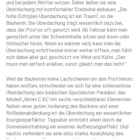
und bei jedem Wetter nutzen. Daher ließen sie eine
Überdachung mit komfortabler Stehhöhe ein­bauen. „Die
hohe Echtglas-Überdachung ist ein Traum“, so die
Bauherrin. Die Überdachung trägt wesentlich dazu bei,
dass der Pool so oft genutzt wird. Ab Februar kann man
gemütlich unter der Schwimmhalle sitzen und lesen oder
Hörbücher hören. Wenn es wärmer wird, kann man die
Überdachung schrittweise im­mer weiter öffnen, man fühlt
sich dabei aber gut geschützt vor Wind und Kälte. „Das
muss man einfach erleben, sonst glaubt man das nicht.“
Weil die Bauherren keine Laufschienen um den Pool herum
haben wollten, entschie­den sie sich für eine schienenlose
Überda­chung des badischen Spezialisten Paradiso: das
Modell „Rimini C XL“ mit sechs verschieb­baren Elementen.
Neben einer guten Isolie­rung des Beckens und einer
Rollladenabde­ckung ist die Überdachung ein wesentlicher
Energiesparfaktor. Tagsüber entsteht allein durch die
Sonneneinstrahlung ein enormer Aufheizungseffekt. Und
nachts verhindert sie eine allzu starke Auskühlung des