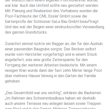
der Wunsch nach einem eigenen Pool konkreter wurde,
war klar: Auch das Umfeld sollte neu gestaltet werden.
Mit Planung und Realisation des Vorhabens wurden die
Pool-Fachleute der CML Essler GmbH sowie die
Gartenprofis der Schlosser GaLa Bau GmbH beauftragt.
Und das war der Beginn einer eindrucksvollen Verwandlung
des ganzen Grundstücks.
Zunächst einmal rückte ein Bagger an, der für den Aushub
einer passenden Baugrube sorgte. Das Becken selbst
wurde vom Hersteller vorgefertigt und in einem Stück
angeliefert, was eine große Zeitersparnis für den
Fortgang der weiteren Arbeiten bedeutete. Mit einem
riesigen Kran wurde dann der fast zehn Meter lange Pool
über mehrere Häuser hinweg in den Garten der Familie
gehoben.
„Das Gesamtbild war uns wichtig“, erklären die Bauherren.
„Im Rahmen des Schwimmbad­baus haben wir deshalb
auch unsere Terrasse neu anlegen lassen sowie Treppen
zum Pool und in den Garten. Mehrere Terrassenbeete