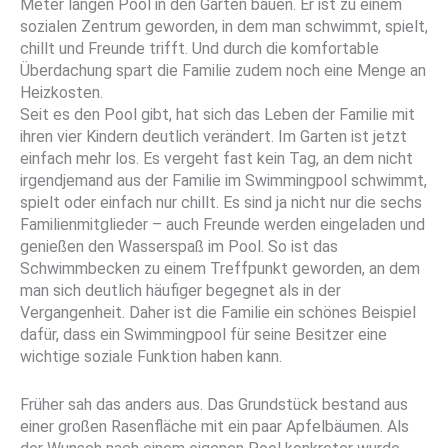
Meter langen Pool in den Garten bauen. Er ist zu einem
sozialen Zentrum geworden, in dem man schwimmt, spielt,
chillt und Freunde trifft. Und durch die komfortable
Überdachung spart die Familie zudem noch eine Menge an
Heizkosten.
Seit es den Pool gibt, hat sich das Le­ben der Familie mit
ihren vier Kindern deutlich verändert. Im Garten ist jetzt
einfach mehr los. Es vergeht fast kein Tag, an dem nicht
irgend­jemand aus der Familie im Swimmingpool schwimmt,
spielt oder einfach nur chillt. Es sind ja nicht nur die sechs
Familienmitglieder – auch Freunde werden eingeladen und
ge­nießen den Wasserspaß im Pool. So ist das
Schwimmbecken zu einem Treffpunkt gewor­den, an dem
man sich deutlich häufiger be­gegnet als in der
Vergangenheit. Daher ist die Familie ein schönes Beispiel
dafür, dass ein Swimmingpool für seine Besitzer eine
wichti­ge soziale Funktion haben kann.
Früher sah das anders aus. Das Grundstück bestand aus
einer großen Rasenfläche mit ein paar Apfelbäumen. Als