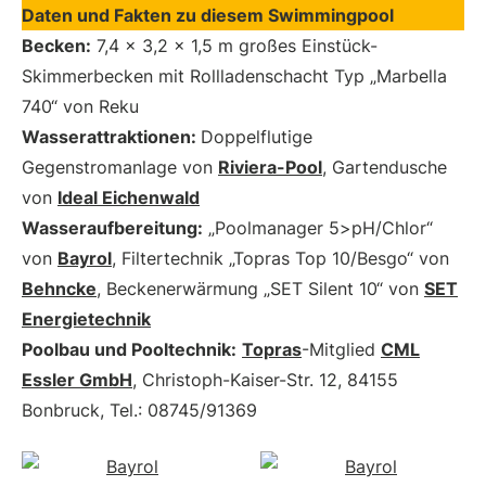
Daten und Fakten zu diesem Swimmingpool
Becken:
7,4 x 3,2 x 1,5 m großes Einstück-
Skimmerbecken mit Rollladenschacht Typ „Marbella
740“ von Reku
Wasserattraktionen:
Doppelflutige
Gegenstromanlage von
Riviera-Pool
, Gartendusche
von
Ideal Eichenwald
Wasseraufbereitung:
„Poolmanager 5>pH/Chlor“
von
Bayrol
, Filtertechnik „Topras Top 10/Besgo“ von
Behncke
, Beckenerwärmung „SET Silent 10“ von
SET
Energietechnik
Poolbau und Pooltechnik:
Topras
-Mitglied
CML
Essler GmbH
, Christoph-Kaiser-Str. 12, 84155
Bonbruck, Tel.: 08745/91369