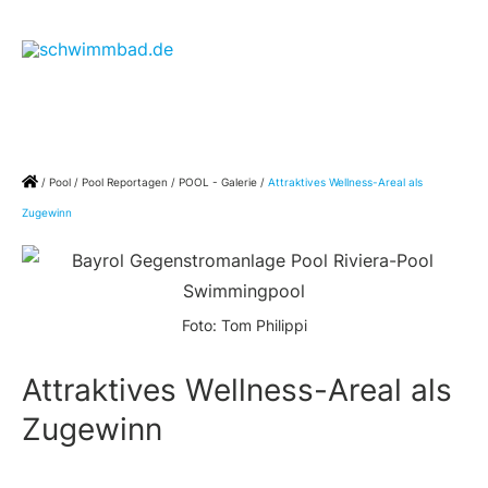
Zum
Ha
Inhalt
springen
Home
/
Pool
/
Pool Reportagen
/
POOL - Galerie
/
Attraktives Wellness-Areal als
Zugewinn
Foto: Tom Philippi
Attraktives Wellness-Areal als
Zugewinn