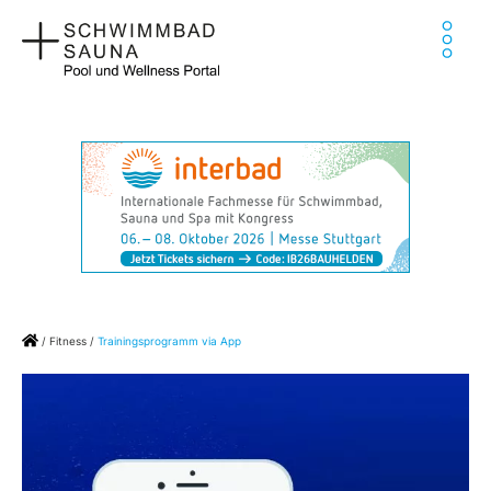
Zum
Ha
Inhalt
springen
Home
/
Fitness
/
Trainingsprogramm via App