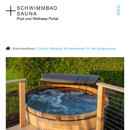
Zum
Ha
Inhalt
springen
Home
/
BranchenNews
/
Outdoor Whirlpool: Ein besonderer Ort der Entspannung