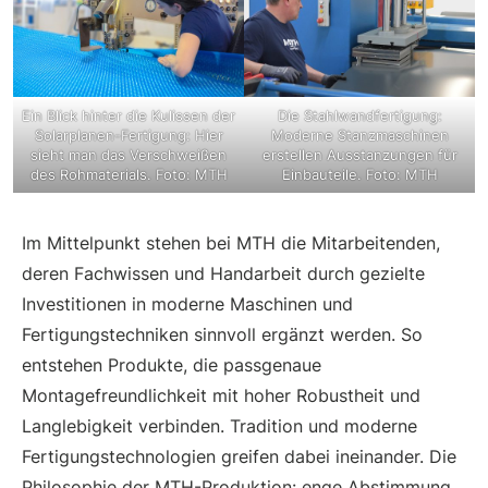
Ein Blick hinter die Kulissen der
Die Stahlwandfertigung:
Solarplanen-Fertigung: Hier
Moderne Stanzmaschinen
sieht man das Verschweißen
erstellen Ausstanzungen für
des Rohmaterials. Foto: MTH
Einbauteile. Foto: MTH
Im Mittelpunkt stehen bei MTH die Mitarbeitenden,
deren Fachwissen und Handarbeit durch gezielte
Investitionen in moderne Maschinen und
Fertigungstechniken sinnvoll ergänzt werden. So
entstehen Produkte, die passgenaue
Montagefreundlichkeit mit hoher Robustheit und
Langlebigkeit verbinden. Tradition und moderne
Fertigungstechnologien greifen dabei ineinander. Die
Philosophie der MTH-Produktion: enge Abstimmung