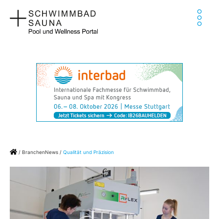
Zum
Ha
Inhalt
springen
Home
/
BranchenNews
/
Qualität und Präzision