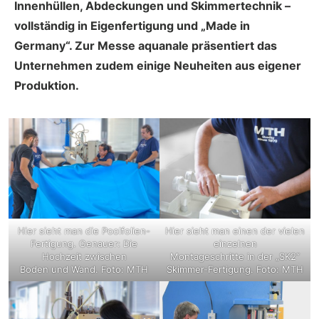
Innenhüllen, Abdeckungen und Skimmertechnik –
vollständig in Eigenfertigung und „Made in
Germany“. Zur Messe aquanale präsentiert das
Unternehmen zudem einige Neuheiten aus eigener
Produktion.
Hier sieht man die Poolfolien-
Hier sieht man einen der vielen
Fertigung. Genauer: Die
einzelnen
Hochzeit zwischen
Montageschritte in der „SK2“
Boden und Wand. Foto: MTH
Skimmer-Fertigung. Foto: MTH