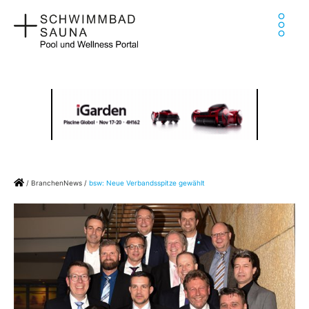
Zum
Ha
Inhalt
springen
Home
/
BranchenNews
/
bsw: Neue Verbandsspitze gewählt