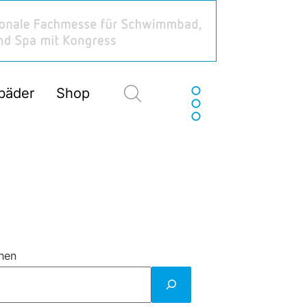
Suchen
sbäder
Shop
hen