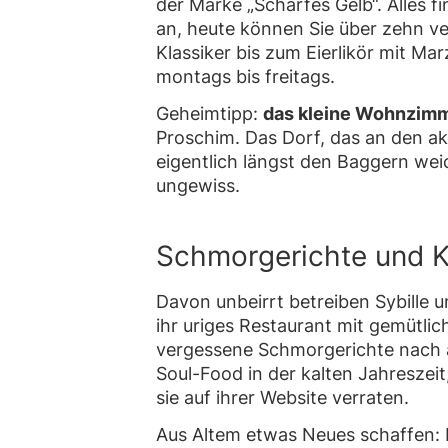
der Marke „Scharfes Gelb“. Alles f
an, heute können Sie über zehn v
Klassiker bis zum Eierlikör mit M
montags bis freitags.
Geheimtipp:
das kleine Wohnzim
Proschim. Das Dorf, das an den ak
eigentlich längst den Baggern wei
ungewiss.
Schmorgerichte und K
Davon unbeirrt betreiben Sybille u
ihr uriges Restaurant mit gemütlic
vergessene Schmorgerichte nach a
Soul-Food in der kalten Jahreszeit
sie auf ihrer Website verraten.
Aus Altem etwas Neues schaffen: 