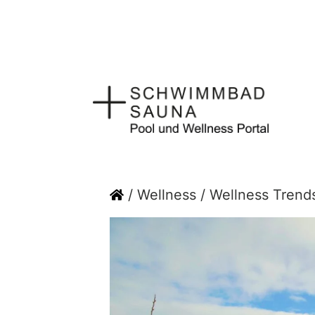
Zum
Inhalt
springen
Home
/
Wellness
/
Wellness Trend