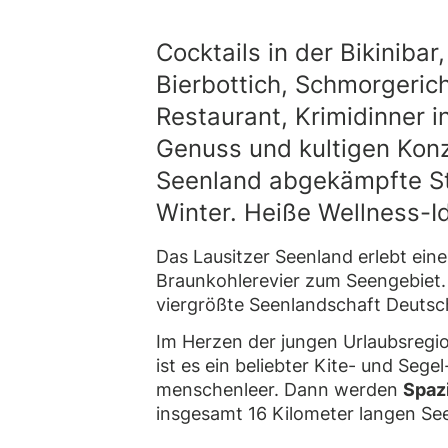
Cocktails in der Bikiniba
Bierbottich, Schmorgeri
Restaurant, Krimidinner i
Genuss und kultigen Konz
Seenland abgekämpfte St
Winter. Heiße Wellness-Id
Das Lausitzer Seenland erlebt ei
Braunkohlerevier zum Seengebiet.
viergrößte Seenlandschaft Deutsc
Im Herzen der jungen Urlaubsregio
ist es ein beliebter Kite- und Sege
menschenleer. Dann werden
Spaz
insgesamt 16 Kilometer langen Se