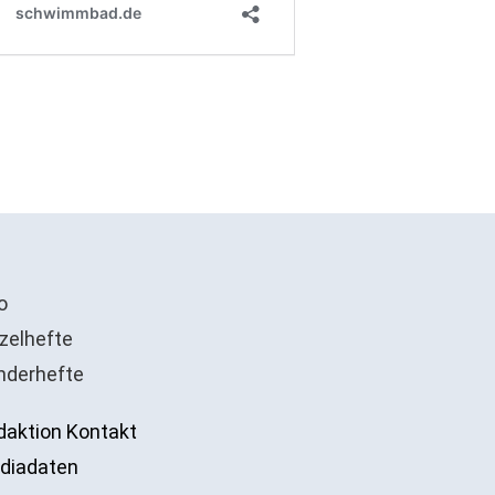
o
zelhefte
nderhefte
daktion Kontakt
diadaten