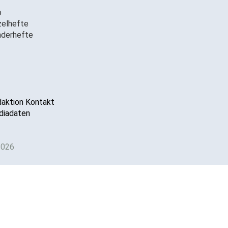
o
zelhefte
derhefte
aktion Kontakt
iadaten
2026