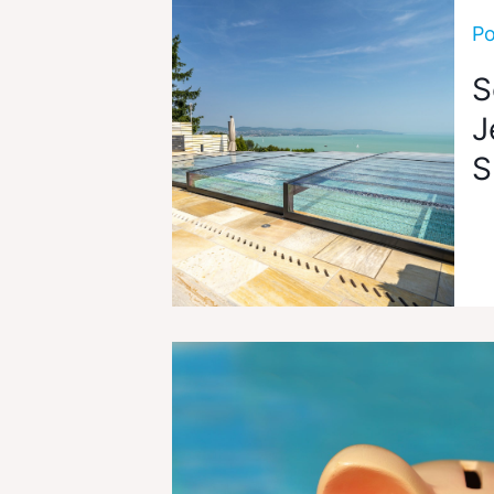
Po
S
J
S