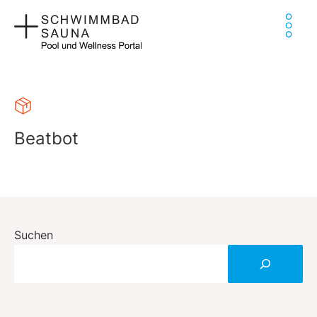
Zum
Ha
Inhalt
springen
Beatbot
Suchen