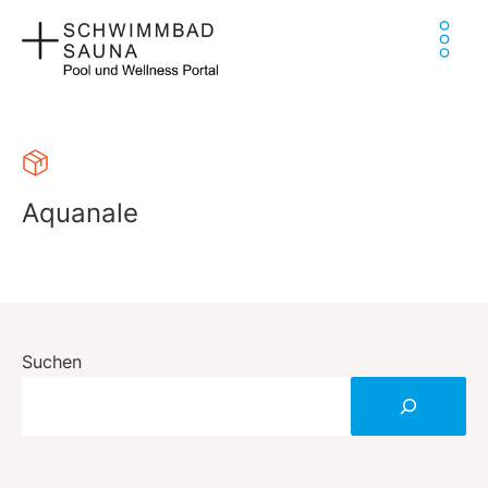
Zum
Ha
Inhalt
springen
Aquanale
Suchen