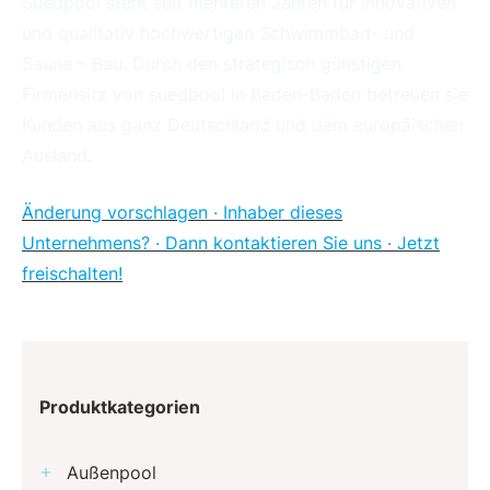
Suedpool steht seit mehreren Jahren für innovativen
und qualitativ hochwertigen Schwimmbad- und
Sauna – Bau. Durch den strategisch günstigen
Firmensitz von suedpool in Baden-Baden betreuen sie
Kunden aus ganz Deutschland und dem europäischen
Ausland.
Änderung vorschlagen · Inhaber dieses
Unternehmens? · Dann kontaktieren Sie uns · Jetzt
freischalten!
Produktkategorien
Außenpool