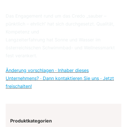
Das Engagement rund um das Credo „sauber –
pünktlich – ehrlich“ hat sich durchgesetzt. Qualität,
Kompetenz und
Langzeiterfahrung hat Sonne und Wasser im
österreichischen Schwimmbad- und Wellnessmarkt
fest verankert.
Änderung vorschlagen · Inhaber dieses
Unternehmens? · Dann kontaktieren Sie uns · Jetzt
freischalten!
Produktkategorien