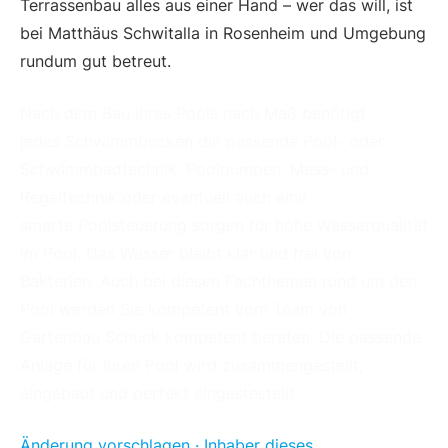
Terrassenbau alles aus einer Hand – wer das will, ist
bei Matthäus Schwitalla in Rosenheim und Umgebung
rundum gut betreut.
Nach dem Bau Ihres Pools nach Maß benötigt
jedes Schwimmbecken die passende Pool- oder
Schwimmbadtechnik. Poolpumpen, Mess- und
Regeltechnik oder eventuell auch eine
smarte Poolsteuerung sorgen für hohe Wasserqualität
im Pool. Das Wasser bleibt klar und frei von
Bakterien. Auch bei diesen Fachthemen rund um den
Pool werden Sie kompetent vom Team von
Gartenbau Schunk kompetent beraten. Die passende
Anlage für Ihren Pool wird zusammengestellt,
eingebaut und perfekt eingestestellt.
Änderung vorschlagen · Inhaber dieses