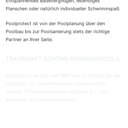
Entspannendes Badevergnügen, lebendiges
Planschen oder natürlich individueller Schwimmspaß.
Poolprotect ist von der Poolplanung über den
Poolbau bis zur Poolsanierung stets der richtige
Partner an Ihrer Seite.
TRAUMHAFT SCHÖNE SWIMMINGPOOLS.
Poolprotect verfügt seit 1990 über Erfahrung bei der
Fertigung von Schwimmbädern, inklusive Pool-
Technik, Folienauskleidungen jeglicher Art, auch
außerhalb von Schwimmbecken.
Auch der schnellstmögliche Vor-Ort-Service innerhalb
kürzester Zeit ist eine der Leistungen von