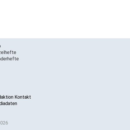
o
zelhefte
derhefte
aktion Kontakt
iadaten
2026