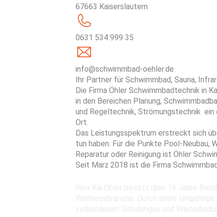
67663 Kaiserslautern
0631 534 999 35
info@schwimmbad-oehler.de
Ihr Partner für Schwimmbad, Sauna, Infrar
Die Firma Öhler Schwimmbadtechnik in Kais
in den Bereichen Planung, Schwimmbadb
und Regeltechnik, Strömungstechnik ein 
Ort.
Das Leistungsspektrum erstreckt sich üb
tun haben. Für die Punkte Pool-Neubau, W
Reparatur oder Reinigung ist Öhler Schwi
Seit März 2018 ist die Firma Schwimmba
Herr Kai Öhler besitzt über 16 Jahre Ber
Wellnessbranche. Durch seine langjährige
verbundenen Schulungen und Weiterbildun