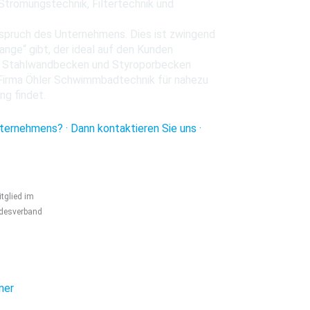
trömungstechnik, Filtertechnik und
nspruch des Unternehmens. Dies ist zwingend
ange“ gibt, der ideal auf den Kunden
he Stahlwandbecken und Styroporbecken
e Firma Öhler Schwimmbadtechnik für nahezu
ng findet.
ternehmens? · Dann kontaktieren Sie uns ·
tglied im
desverband
ner