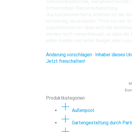
Schwimmbadtechnik, Verfahrenstechnik, S
Schwimmbad-Wasseraufbereitung.
Das kundenorientierte Arbeiten ist der A
notwendig, da es keinen “ Pool von der St
zugeschnitten ist. Aber auch die Bereic
werden nicht vernachlässigt, so dass di
jeden Kunden und jedes Budget eine Lösu
Änderung vorschlagen · Inhaber dieses Un
Jetzt freischalten!
Mi
Bun
Produktkategorien
Außenpool
Gartengestaltung durch Part