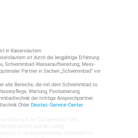
ot in Kaiserslautern
erslautern ist durch die langjährige Erfahrung
au, Schwimmbad-Wasseraufbereitung, Mess-
optimaler Partner in Sachen „Schwimmbad“ vor
er alle Bereiche, die mit dem Schwimmbad zu
asserpflege, Wartung, Poolsanierung,
mmbadtechnik der richtige Ansprechpartner.
dtechnik Öhler
Dinotec-Service-Center
.
ufserfahrung in der Schwimmbad- und
 Vertriebsarbeit und den damit
gen ist er ein ausgewiesener Fachmann für