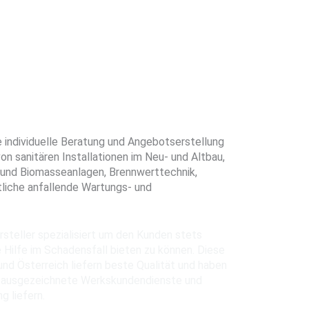
 individuelle Beratung und Angebotserstellung
n sanitären Installationen im Neu- und Altbau,
- und Biomasseanlagen, Brennwerttechnik,
liche anfallende Wartungs- und
rsteller spezialisiert um den Kunden stets
 Hilfe im Schadensfall bieten zu können. Diese
nd Österreich liefern beste Qualität und haben
 ausgezeichnete Werkskundendienste und
g liefern.