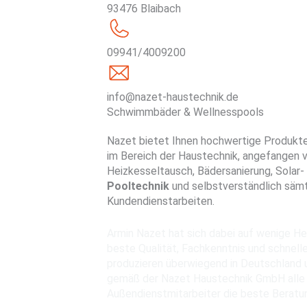
93476 Blaibach
09941/4009200
info@nazet-haustechnik.de
Schwimmbäder & Wellnesspools
Nazet bietet Ihnen hochwertige Produkte
im Bereich der Haustechnik, angefangen vo
Heizkesseltausch, Bädersanierung, Solar
Pooltechnik
und selbstverständlich sämt
Kundendienstarbeiten.
Armin Nazet hat sich dabei auf wenige He
beste Qualität, Fachkenntnis und schnelle
produzieren überwiegend in Deutschland u
gemäß der Nazet Haustechnik GmbH alle
Außendienstmitarbeiter die beste Beratun