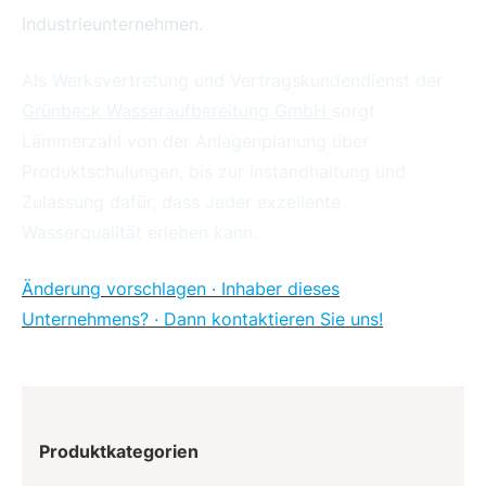
Industrieunternehmen.
Als Werksvertretung und Vertragskundendienst der
Grünbeck Wasseraufbereitung GmbH
sorgt
Lämmerzahl von der Anlagenplanung über
Produktschulungen, bis zur Instandhaltung und
Zulassung dafür, dass Jeder exzellente
Wasserqualität erleben kann.
Änderung vorschlagen · Inhaber dieses
Unternehmens? · Dann kontaktieren Sie uns!
Produktkategorien