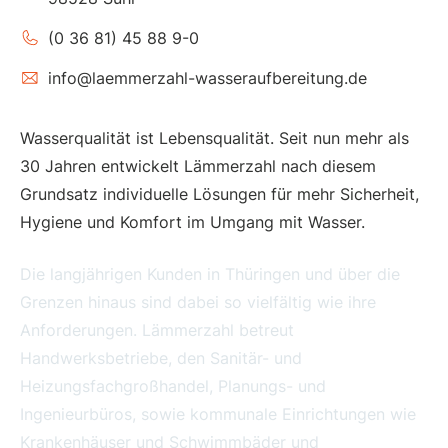
(0 36 81) 45 88 9-0
info@laemmerzahl-wasseraufbereitung.de
Wasserqualität ist Lebensqualität. Seit nun mehr als
30 Jahren entwickelt Lämmerzahl nach diesem
Grundsatz individuelle Lösungen für mehr Sicherheit,
Hygiene und Komfort im Umgang mit Wasser.
Die langjährigen Kunden in Thüringen und über die
Grenzen hinaus sind dabei so vielfältig wie ihre
Anforderungen. Lämmerzahl betreut
Handwerksbetriebe, den Sanitär- und
Heizungsfachgroßhandel, Planungs- und
Ingenieurbüros, sowie kommunale Einrichtungen wie
Krankenhäuser und Schwimmbäder und