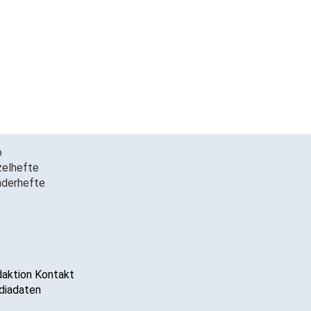
o
zelhefte
derhefte
aktion Kontakt
iadaten