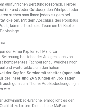
nem ausführlichen Beratungsgespräch. Hierbei
ol (In- und /oder Outdoor), den Whirlpool oder
ren stehen man Ihnen jederzeit gern bei
utätigkeiten. Mit dem Abschluss des Poolbaus
n Pools, kümmert sich das Team um Uli Kapfer
Poolanlage.
rca
en der Firma Kapfer auf Mallorca
nd Betreuung bestehender Anlagen auch von
et kompetentes Fachpersonal, welches nach
laufend weiterbildet, um den hohen
ei der Kapfer-Servicemitarbeiter (spanisch
uf der Insel und 24 Stunden an 365 Tagen
ich auch gern zum Thema Poolabdeckungen (im
n etc.
er Schwimmbad-Branche, ermöglicht es den
 Qualität zu bieten. Dieses hohe Maß an