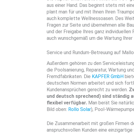
aus einer Hand. Das beginnt stets mit ei
plant man für und mit Ihnen Ihren Traumpo
auch komplette Wellnessoasen. Des Weite
Fragen zur Seite und übernehmen alle Ba
und der Freigabe Ihres ganz individuelle
auch wunschgemäß um die Wartung Ihrer 
Service und Rundum-Betreuung auf Mallo
Außerdem gehören zu den Serviceleistung
die Poolsanierung, Reparatur, Wartung u
Fremdfabrikaten. Die
KAPFER GmbH
biet
deutschen Normen arbeitet und sich fort
Kundenansprüchen gerecht zu werden.
Zw
und deutsch sprechend) sind ständig a
flexibel verfügbar.
Man berät Sie natürl
Bild oben:
Rollo Solar
), Pool-Wärmepumpe
Die Zusammenarbeit mit großen Firmen d
anspruchsvollen Kunden eine einzigartige