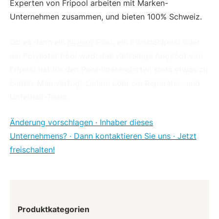
Experten von Fripool arbeiten mit Marken-
Unternehmen zusammen, und bieten 100% Schweiz.
Ob es dann ein
Niveko
Pool, ein Edelstahlpool oder
ein Polyester Pool wird: das vielseitige Angebot von
Fripool hat für den Pool-Interessierten stets etwas zu
bieten. Man verfügt zudem über ein Reparatur- und
Unterhalt-Team.
Änderung vorschlagen · Inhaber dieses
Unternehmens? · Dann kontaktieren Sie uns · Jetzt
freischalten!
Produktkategorien