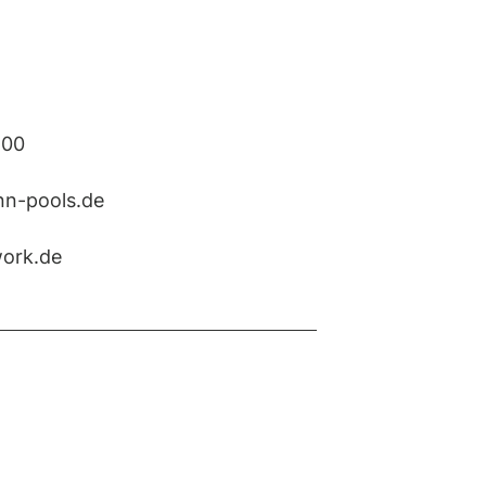
800
n-pools.de
ork.de