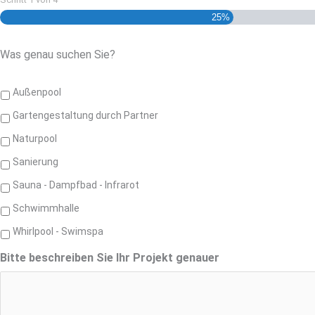
25%
Was genau suchen Sie?
Was
Außenpool
genau
Gartengestaltung durch Partner
suchen
Sie?
Naturpool
*
Sanierung
Sauna - Dampfbad - Infrarot
Schwimmhalle
Whirlpool - Swimspa
Bitte beschreiben Sie Ihr Projekt genauer