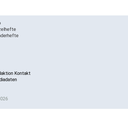
o
zelhefte
derhefte
aktion Kontakt
iadaten
2026