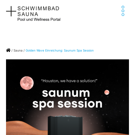
Zum
Ha
Inhalt
springen
Home
/
Sauna
/
Golden Wave Einreichung: Saunum Spa Session