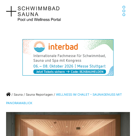
Zum
Ha
Inhalt
springen
Home
/
Sauna
/
Sauna Reportagen
/
WELLNESS IM CHALET – SAUNAGENUSS MIT
PANORAMABLICK