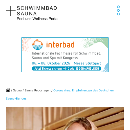
Zum
Ha
Inhalt
springen
Home
/
Sauna
/
Sauna Reportagen
/
Coronavirus: Empfehlungen des Deutschen
Sauna-Bundes