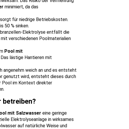
chwirksam. Das Risiko der Vermehrung
er
minimiert, da das
sorgt für niedrige Betriebskosten.
is 50 % sinken.
anzellen-Elektrolyse entfällt die
t mit verschiedenen Poolmaterialien
 im
Pool mit
 Das lästige Hantieren mit
ch angenehm weich an und es entsteht
r genutzt wird, entsteht dieses durch
r Pool im Kontext direkter
n.
 betreiben?
ool mit Salzwasser
eine geringe
ielle Elektrolyseanlage in wirksames
olwasser auf natürliche Weise und