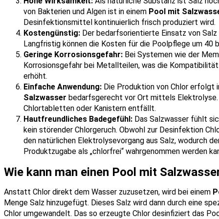
Hohe Wirksamkeit:
Als natürliche Substanz ist Salz ho
von Bakterien und Algen ist in einem
Pool mit Salzwass
Desinfektionsmittel kontinuierlich frisch produziert wird.
Kostengünstig:
Der bedarfsorientierte Einsatz von Salz 
Langfristig können die Kosten für die Poolpflege um 40 b
Geringe Korrosionsgefahr:
Bei Systemen wie der Membr
Korrosionsgefahr bei Metallteilen, was die Kompatibilitä
erhöht.
Einfache Anwendung:
Die Produktion von Chlor erfolgt
Salzwasser
bedarfsgerecht vor Ort mittels Elektrolyse.
Chlortabletten oder Kanistern entfällt.
Hautfreundliches Badegefühl:
Das Salzwasser fühlt si
kein störender Chlorgeruch. Obwohl zur Desinfektion Chlo
den natürlichen Elektrolysevorgang aus Salz, wodurch de
Produktzugabe als „chlorfrei“ wahrgenommen werden kan
Wie kann man einen Pool mit Salzwasser
Anstatt Chlor direkt dem Wasser zuzusetzen, wird bei einem
P
Menge Salz hinzugefügt. Dieses Salz wird dann durch eine spez
Chlor umgewandelt. Das so erzeugte Chlor desinfiziert das Po