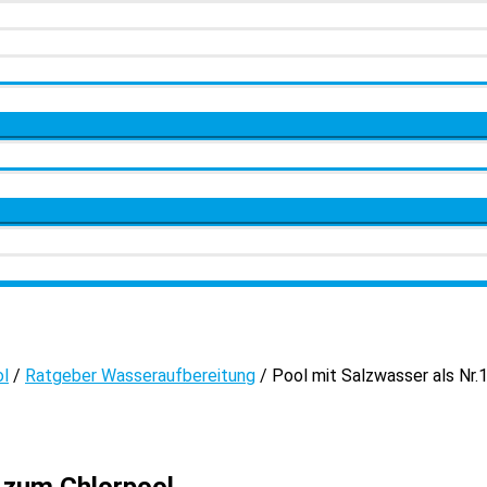
ol
/
Ratgeber Wasseraufbereitung
/
Pool mit Salzwasser als Nr.
e zum Chlorpool