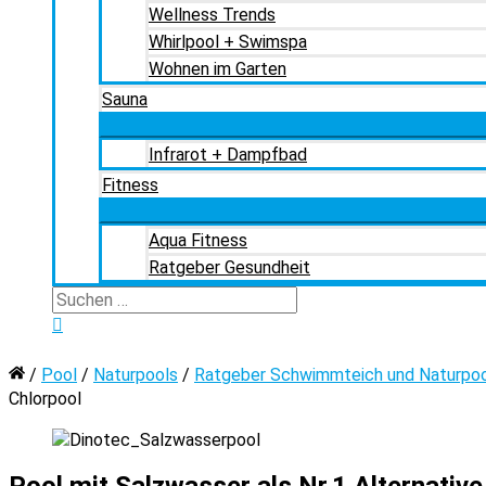
Wellness Trends
Whirlpool + Swimspa
Wohnen im Garten
Sauna
Infrarot + Dampfbad
Fitness
Aqua Fitness
Ratgeber Gesundheit
Suchen
nach:
Suchen
Home
/
Pool
/
Naturpools
/
Ratgeber Schwimmteich und Naturpo
Chlorpool
Pool mit Salzwasser als Nr.1 Alternativ