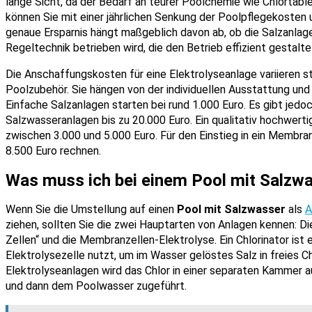
lange Sicht, da der Bedarf an teurer Poolchemie wie Chlortablet
können Sie mit einer jährlichen Senkung der Poolpflegekosten
genaue Ersparnis hängt maßgeblich davon ab, ob die Salzanlage
Regeltechnik betrieben wird, die den Betrieb effizient gestalte
Die Anschaffungskosten für eine Elektrolyseanlage variieren st
Poolzubehör. Sie hängen von der individuellen Ausstattung un
Einfache Salzanlagen starten bei rund 1.000 Euro. Es gibt jedo
Salzwasseranlagen bis zu 20.000 Euro. Ein qualitativ hochwert
zwischen 3.000 und 5.000 Euro. Für den Einstieg in ein Membra
8.500 Euro rechnen.
Was muss ich bei einem Pool mit Salzw
Wenn Sie die Umstellung auf einen
Pool mit Salzwasser
als
A
ziehen, sollten Sie die zwei Hauptarten von Anlagen kennen: Di
Zellen“ und die Membranzellen-Elektrolyse. Ein Chlorinator ist e
Elektrolysezelle nutzt, um im Wasser gelöstes Salz in freies C
Elektrolyseanlagen wird das Chlor in einer separaten Kammer 
und dann dem Poolwasser zugeführt.