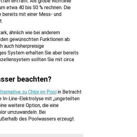
ten entfällt. Als grobe Richtlinie
 um etwa 40 bis 50 % rechnen. Die
 bereits mit einer Mess- und
t.
ark, ähnlich wie bei anderem
d den gewünschten Funktionen ab.
ch auch höherpreisige
iges System erhalten Sie aber bereits
nzellensystem sollten Sie mit circa
asser beachten?
lternative zu Chlor im Pool
in Betracht
e In-Line-Elektrolyse mit „ungeteilten
ine weitere Option, die eine
hlor umzuwandeln. Bei
außerhalb des Poolwassers erzeugt