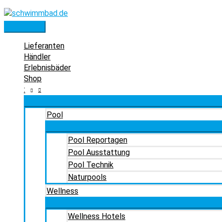
Zum
Inhalt
springen
Hauptmenü
Lieferanten
Händler
Erlebnisbäder
Shop
:
Pool
Pool Reportagen
Pool Ausstattung
Pool Technik
Naturpools
Wellness
Wellness Hotels