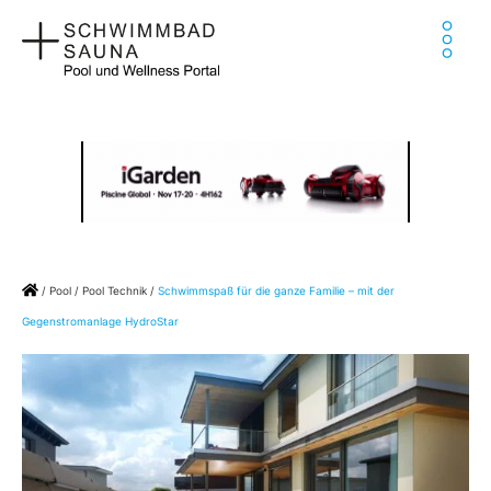
Zum
Ha
Inhalt
springen
Home
/
Pool
/
Pool Technik
/
Schwimmspaß für die ganze Familie – mit der
Gegenstromanlage HydroStar