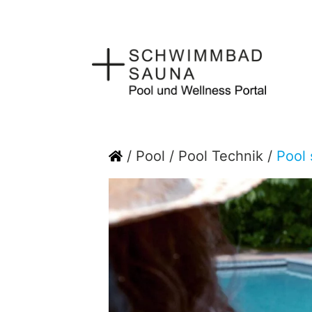
Zum
Inhalt
springen
Home
/
Pool
/
Pool Technik
/
Pool 