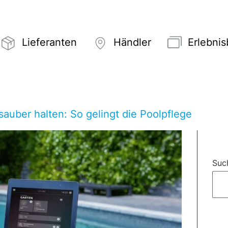
Lieferanten
Händler
Erlebni
sauber halten: So gelingt die Poolpflege
Suc