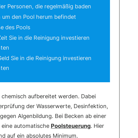
er Personen, die regelmäßig baden
h um den Pool herum befindet
e des Pools
Zeit Sie in die Reinigung investieren
ten
Geld Sie in die Reinigung investieren
ten
 chemisch aufbereitet werden. Dabei
erprüfung der Wasserwerte, Desinfektion,
gegen Algenbildung. Bei Becken ab einer
h eine automatische
Poolsteuerung
. Hier
nd auf ein absolutes Minimum.