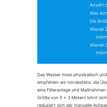
Anzahl d
Was sic
Die Größ
Wieviel 
möch
Wieviel 
möch
Das Wasser muss physikalisch und
empfehlen wir mindestens: die Üb
eine Filteranlage und Maßnahmen 
Größe von 5 x 3 Metern lohnt sic
reduziert sich der manuelle Aufwa