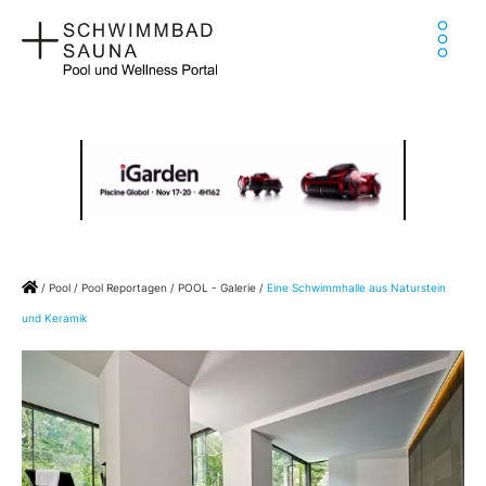
Zum
Ha
Inhalt
springen
Home
/
Pool
/
Pool Reportagen
/
POOL - Galerie
/
Eine Schwimmhalle aus Naturstein
und Keramik