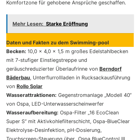
Komfortzone für ge­hobene Ansprüche geschaffen.
Mehr Lesen:
Starke Eröffnung
Daten und Fakten zu dem Swimming-pool
Becken:
10,0 x 4,0 x 1,5 m großes Edelstahlbecken
mit 7-stufiger Einstiegstreppe und
geräuschreduzierter Überlaufrinne von
Berndorf
Bäderbau
, ­Unterflurrollladen in Rucksackausführung
von
Rollo Solar
Wasserattraktionen:
Gegenstromanlage „Modell 40“
von Ospa, LED-Unterwasserscheinwerfer
Wasseraufbereitung:
Ospa-Filter „16 EcoClean
Super S“ mit Aktivkohlefilterschicht, Ospa-BlueClear
Elektrolyse-Desinfektion, pH-Dosierung,
Touchscreen-Steuerung über „Ospa BlueControl III