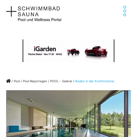
Zum
Ha
Inhalt
springen
Home
/
Pool
/
Pool Reportagen
/
POOL - Galerie
/
Baden in der Komfortzone