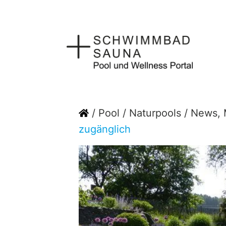
Zum
Inhalt
springen
Home
/
Pool
/
Naturpools
/
News, 
zugänglich