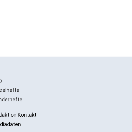
o
zelhefte
nderhefte
daktion Kontakt
diadaten